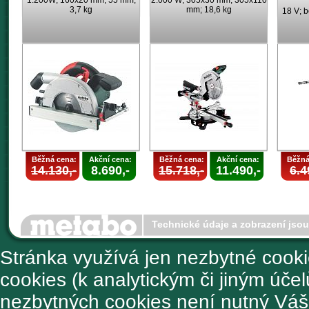
1.200W; 160x20 mm; 55 mm;
2.000 W; 305x30 mm; 305x110
3,7 kg
mm; 18,6 kg
18 V; b
Běžná cena:
Akční cena:
Běžná cena:
Akční cena:
Běžná
14.130,-
8.690,-
15.718,-
11.490,-
6.4
Technické údaje a zobrazení jso
Stránka využívá jen nezbytné cook
cookies (k analytickým či jiným úče
nezbytných cookies není nutný Váš