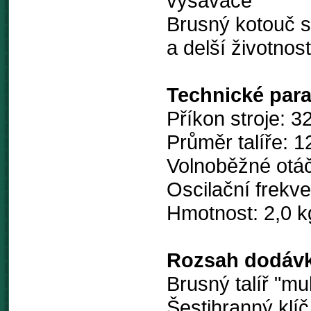
vysavače
Brusný kotouč s 
a delší životno
Technické par
Příkon stroje: 3
Průměr talíře: 
Volnoběžné otáč
Oscilační frekv
Hmotnost: 2,0 k
Rozsah dodávk
Brusný talíř "mu
Šestihranný klíč