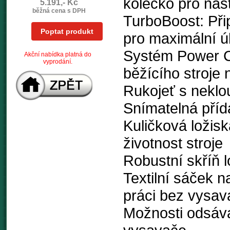
kolečko pro nas
5.191,- Kč
běžná cena s DPH
TurboBoost: Při
Poptat produkt
pro maximální ú
Systém Power Co
Akční nabídka platná do
vyprodání.
běžícího stroje 
Rukojeť s nekl
Snímatelná příd
Kuličková ložisk
životnost stroje
Robustní skříň l
Textilní sáček 
práci bez vysav
Možnosti odsáv