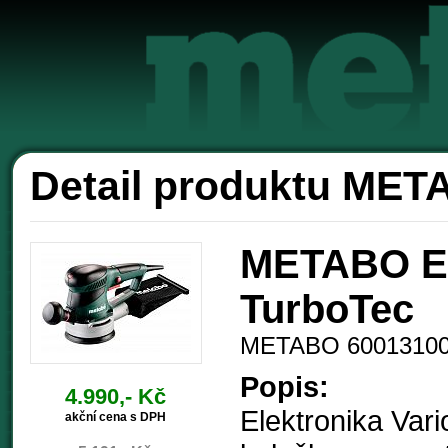
Akc
Detail produktu ME
METABO Ex
TurboTec
METABO 6001310
Popis:
4.990,- Kč
Elektronika Vari
akční cena s DPH