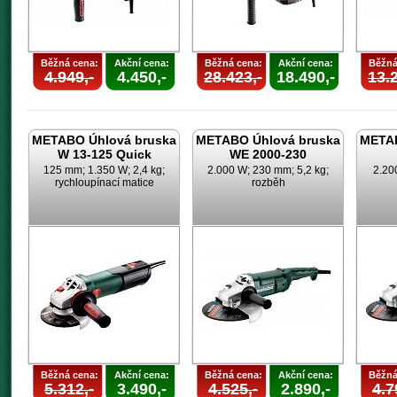
Běžná cena:
Akční cena:
Běžná cena:
Akční cena:
Běžná
4.949,-
4.450,-
28.423,-
18.490,-
13.2
METABO Úhlová bruska
METABO Úhlová bruska
METAB
W 13-125 Quick
WE 2000-230
125 mm; 1.350 W; 2,4 kg;
2.000 W; 230 mm; 5,2 kg;
2.20
rychloupínací matice
rozběh
Běžná cena:
Akční cena:
Běžná cena:
Akční cena:
Běžná
5.312,-
3.490,-
4.525,-
2.890,-
4.7