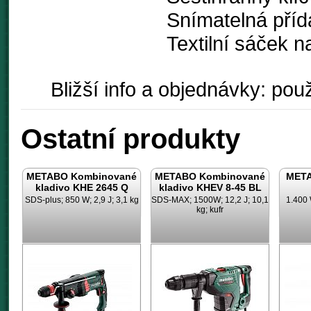
Snímatelná příd
Textilní sáček n
Bližší info a objednávky: použ
Ostatní produkty
METABO Kombinované
METABO Kombinované
META
kladivo KHE 2645 Q
kladivo KHEV 8-45 BL
SDS-plus; 850 W; 2,9 J; 3,1 kg
SDS-MAX; 1500W; 12,2 J; 10,1
1.400 
kg; kufr