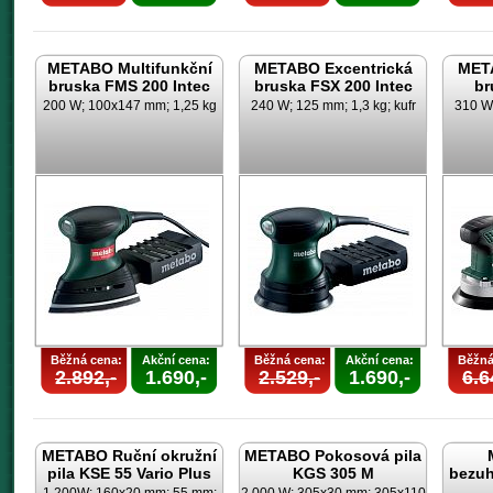
METABO Multifunkční
METABO Excentrická
META
bruska FMS 200 Intec
bruska FSX 200 Intec
br
200 W; 100x147 mm; 1,25 kg
240 W; 125 mm; 1,3 kg; kufr
310 W;
Běžná cena:
Akční cena:
Běžná cena:
Akční cena:
Běžná
2.892,-
1.690,-
2.529,-
1.690,-
6.6
METABO Ruční okružní
METABO Pokosová pila
pila KSE 55 Vario Plus
KGS 305 M
bezuh