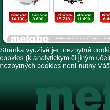
Běžná cena:
Akční cena:
Běžná cena:
Akční cena:
Běžná
14.130,-
8.690,-
15.718,-
11.490,-
6.4
Technické údaje a zobrazení jso
Stránka využívá jen nezbytné cook
cookies (k analytickým či jiným úče
nezbytných cookies není nutný Váš