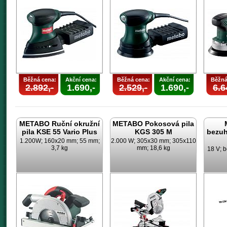
Běžná cena:
Akční cena:
Běžná cena:
Akční cena:
Běžná
2.892,-
1.690,-
2.529,-
1.690,-
6.6
METABO Ruční okružní
METABO Pokosová pila
pila KSE 55 Vario Plus
KGS 305 M
bezuh
1.200W; 160x20 mm; 55 mm;
2.000 W; 305x30 mm; 305x110
3,7 kg
mm; 18,6 kg
18 V; b