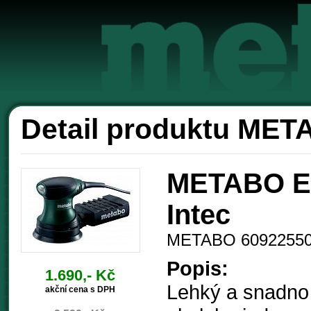
Akc
Detail produktu ME
METABO Ex
Intec
METABO 6092255
Popis:
1.690,- Kč
Lehký a snadno 
akční cena s DPH