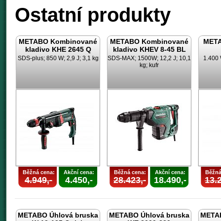
Ostatní produkty
METABO Kombinované
METABO Kombinované
META
kladivo KHE 2645 Q
kladivo KHEV 8-45 BL
SDS-plus; 850 W; 2,9 J; 3,1 kg
SDS-MAX; 1500W; 12,2 J; 10,1
1.400 
kg; kufr
Běžná cena:
Akční cena:
Běžná cena:
Akční cena:
Běžná
4.949,-
4.450,-
28.423,-
18.490,-
13.2
METABO Úhlová bruska
METABO Úhlová bruska
METAB