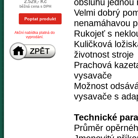
obsluhu jednou 
2.529,- Kč
běžná cena s DPH
Velmi dobrý pom
Poptat produkt
nenamáhavou p
Rukojeť s nekl
Akční nabídka platná do
vyprodání.
Kuličková ložisk
životnost stroje
Prachová kazeta 
vysavače
Možnost odsává
vysavače s adap
Technické par
Průměr opěrnéh