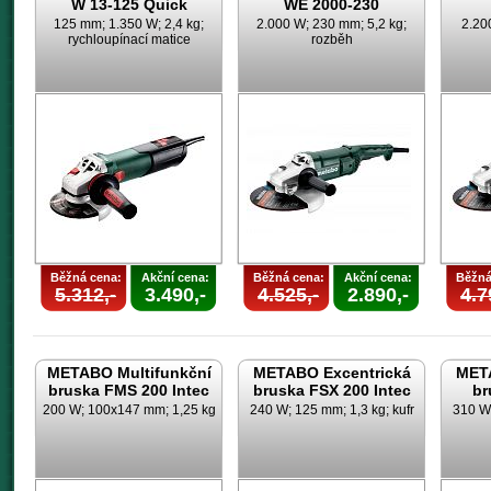
W 13-125 Quick
WE 2000-230
125 mm; 1.350 W; 2,4 kg;
2.000 W; 230 mm; 5,2 kg;
2.20
rychloupínací matice
rozběh
Běžná cena:
Akční cena:
Běžná cena:
Akční cena:
Běžná
5.312,-
3.490,-
4.525,-
2.890,-
4.7
METABO Multifunkční
METABO Excentrická
META
bruska FMS 200 Intec
bruska FSX 200 Intec
br
200 W; 100x147 mm; 1,25 kg
240 W; 125 mm; 1,3 kg; kufr
310 W;