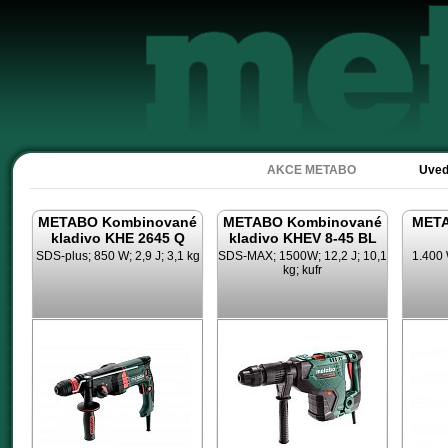
Akc
AKCE METABO
Uved
METABO Kombinované
METABO Kombinované
META
kladivo KHE 2645 Q
kladivo KHEV 8-45 BL
SDS-plus; 850 W; 2,9 J; 3,1 kg
SDS-MAX; 1500W; 12,2 J; 10,1
1.400 
kg; kufr