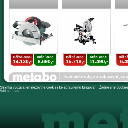
Běžná cena:
Akční cena:
Běžná cena:
Akční cena:
Běžná
14.130,-
8.690,-
15.718,-
11.490,-
6.4
Technické údaje a zobrazení jso
Stránka využívá jen nezbytné cookies ke správnému fungování. Žádné jiné cookies 
Váš souhlas.