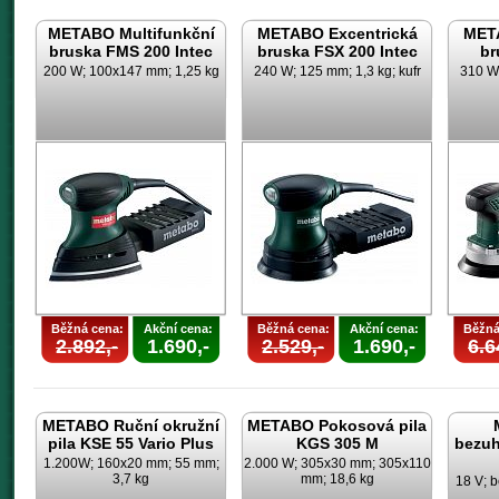
METABO Multifunkční
METABO Excentrická
META
bruska FMS 200 Intec
bruska FSX 200 Intec
br
200 W; 100x147 mm; 1,25 kg
240 W; 125 mm; 1,3 kg; kufr
310 W;
Běžná cena:
Akční cena:
Běžná cena:
Akční cena:
Běžná
2.892,-
1.690,-
2.529,-
1.690,-
6.6
METABO Ruční okružní
METABO Pokosová pila
pila KSE 55 Vario Plus
KGS 305 M
bezuh
1.200W; 160x20 mm; 55 mm;
2.000 W; 305x30 mm; 305x110
3,7 kg
mm; 18,6 kg
18 V; b