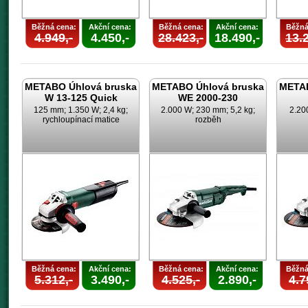
Běžná cena:
Akční cena:
Běžná cena:
Akční cena:
Běžná
4.949,-
4.450,-
28.423,-
18.490,-
13.2
METABO Úhlová bruska
METABO Úhlová bruska
METAB
W 13-125 Quick
WE 2000-230
125 mm; 1.350 W; 2,4 kg;
2.000 W; 230 mm; 5,2 kg;
2.20
rychloupínací matice
rozběh
Běžná cena:
Akční cena:
Běžná cena:
Akční cena:
Běžná
5.312,-
3.490,-
4.525,-
2.890,-
4.7