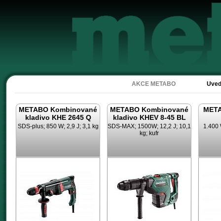
Akc
AKCE METABO
Uved
METABO Kombinované
METABO Kombinované
META
kladivo KHE 2645 Q
kladivo KHEV 8-45 BL
SDS-plus; 850 W; 2,9 J; 3,1 kg
SDS-MAX; 1500W; 12,2 J; 10,1
1.400 
kg; kufr