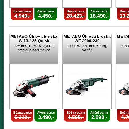
Běžná cena:
Akční cena:
Běžná cena:
Akční cena:
Běžná
4.949,-
4.450,-
28.423,-
18.490,-
13.2
METABO Úhlová bruska
METABO Úhlová bruska
METAB
W 13-125 Quick
WE 2000-230
125 mm; 1.350 W; 2,4 kg;
2.000 W; 230 mm; 5,2 kg;
2.20
rychloupínací matice
rozběh
Běžná cena:
Akční cena:
Běžná cena:
Akční cena:
Běžná
5.312,-
3.490,-
4.525,-
2.890,-
4.7