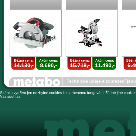
Běžná cena:
Akční cena:
Běžná cena:
Akční cena:
Běžná
14.130,-
8.690,-
15.718,-
11.490,-
6.4
Technické údaje a zobrazení jso
Stránka využívá jen nezbytné cookies ke správnému fungování. Žádné jiné cookies 
Váš souhlas.