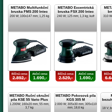
METABO Multifunkční
METABO Excentrická
META
bruska FMS 200 Intec
bruska FSX 200 Intec
br
200 W; 100x147 mm; 1,25 kg
240 W; 125 mm; 1,3 kg; kufr
310 W;
Běžná cena:
Akční cena:
Běžná cena:
Akční cena:
Běžná
2.892,-
1.690,-
2.529,-
1.690,-
6.6
METABO Ruční okružní
METABO Pokosová pila
pila KSE 55 Vario Plus
KGS 305 M
bezuh
1.200W; 160x20 mm; 55 mm;
2.000 W; 305x30 mm; 305x110
3,7 kg
mm; 18,6 kg
18 V; b