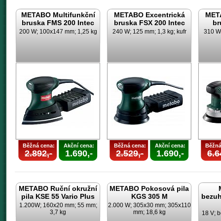
METABO Multifunkční
METABO Excentrická
META
bruska FMS 200 Intec
bruska FSX 200 Intec
br
200 W; 100x147 mm; 1,25 kg
240 W; 125 mm; 1,3 kg; kufr
310 W;
Běžná cena:
Akční cena:
Běžná cena:
Akční cena:
Běžná
2.892,-
1.690,-
2.529,-
1.690,-
6.6
METABO Ruční okružní
METABO Pokosová pila
pila KSE 55 Vario Plus
KGS 305 M
bezuh
1.200W; 160x20 mm; 55 mm;
2.000 W; 305x30 mm; 305x110
3,7 kg
mm; 18,6 kg
18 V; b