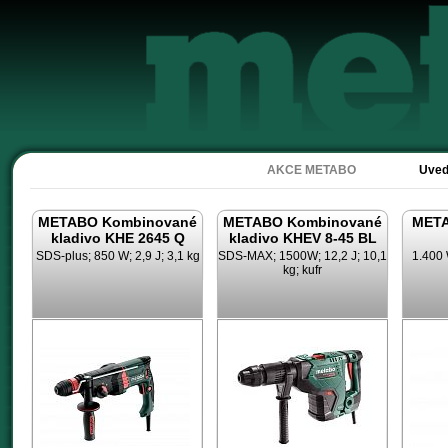
Akc
AKCE METABO
Uved
METABO Kombinované
METABO Kombinované
META
kladivo KHE 2645 Q
kladivo KHEV 8-45 BL
SDS-plus; 850 W; 2,9 J; 3,1 kg
SDS-MAX; 1500W; 12,2 J; 10,1
1.400 
kg; kufr