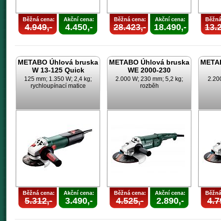
Běžná cena:
Akční cena:
Běžná cena:
Akční cena:
Běžná
4.949,-
4.450,-
28.423,-
18.490,-
13.2
METABO Úhlová bruska
METABO Úhlová bruska
METAB
W 13-125 Quick
WE 2000-230
125 mm; 1.350 W; 2,4 kg;
2.000 W; 230 mm; 5,2 kg;
2.20
rychloupínací matice
rozběh
Běžná cena:
Akční cena:
Běžná cena:
Akční cena:
Běžná
5.312,-
3.490,-
4.525,-
2.890,-
4.7