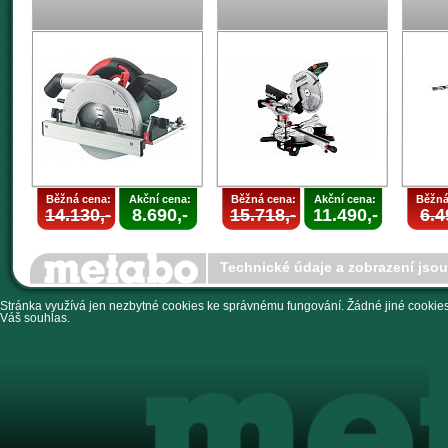
Běžná cena:
Akční cena:
Běžná cena:
Akční cena:
Běžná
14.130,-
8.690,-
15.718,-
11.490,-
6.4
Technické údaje a zobrazení jso
Stránka využívá jen nezbytné cookies ke správnému fungování. Žádné jiné cookies 
Váš souhlas.