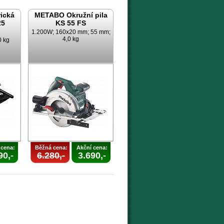
ická
METABO Okružní pila
25
KS 55 FS
1.200W; 160x20 mm; 55 mm;
4,0 kg
0 kg
 cena:
Běžná cena:
Akční cena:
90,-
6.280,-
3.690,-