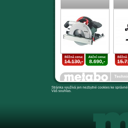
Běžná cena:
Akční cena:
Běžná 
14.130,-
8.690,-
15.7
Techni
Stránka využívá jen nezbytné cookies ke správné
Váš souhlas.