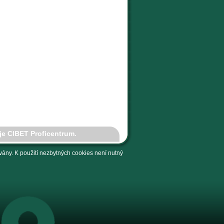
je CIBET Proficentrum.
ány. K použití nezbytných cookies není nutný