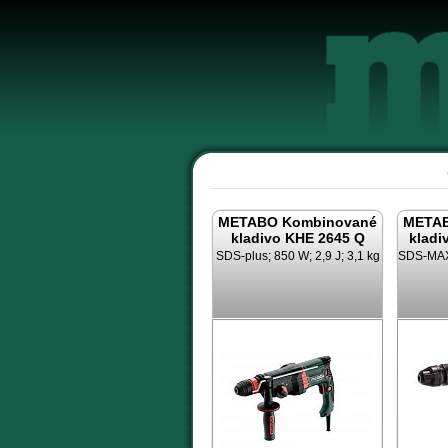
METABO Kombinované
METAB
kladivo KHE 2645 Q
kladi
SDS-plus; 850 W; 2,9 J; 3,1 kg
SDS-MAX;