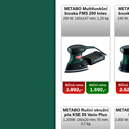
METABO Multifunkční
META
bruska FMS 200 Intec
brusk
200 W; 100x147 mm; 1,25 kg
240 W; 
Běžná cena:
Akční cena:
Běžná 
2.892,-
1.690,-
2.52
METABO Ruční okružní
METAB
pila KSE 55 Vario Plus
1.200W; 160x20 mm; 55 mm;
2.000 W
3,7 kg