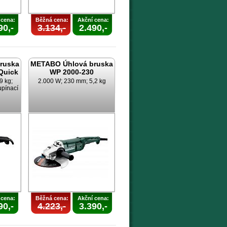
 cena:
Běžná cena:
Akční cena:
90,-
3.134,-
2.490,-
ruska
METABO Úhlová bruska
Quick
WP 2000-230
9 kg;
2.000 W; 230 mm; 5,2 kg
upínací
 cena:
Běžná cena:
Akční cena:
90,-
4.223,-
3.390,-