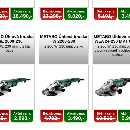
cena:
Akční cena:
Běžná cena:
Akční cena:
Běžná cena:
Akční
23,-
18.490,-
13.298,-
9.820,-
5.191,-
3.4
O Úhlová bruska
METABO Úhlová bruska
METABO Úhlová b
E 2000-230
W 2200-230
WEA 24-230 MVT 
 W; 230 mm; 5,2 kg;
2.200 W; 230 mm; 5,2 kg
2.200 W; 230 mm; 5,
rozběh
otočná rukojeť; rychlo
matice
cena:
Akční cena:
Běžná cena:
Akční cena:
Běžná cena:
Akční
5,-
2.890,-
4.792,-
3.490,-
10.515,-
5.9