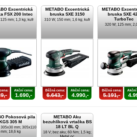
BO Excentrická
METABO Excentrická
METABO Excentr
a FSX 200 Intec
bruska SXE 3150
bruska SXE 4
TurboTec
125 mm; 1,3 kg; kufr
310 W; 150 mm; 1,6 kg; kufr
320 W; 125 mm; 2,
cena:
Akční cena:
Běžná cena:
Akční cena:
Běžná cena:
Akční
9,-
1.690,-
6.643,-
4.990,-
5.191,-
4.9
O Pokosová pila
METABO Aku
KGS 305 M
bezuhlíková vrtačka BS
18 LT BL Q
; 305x30 mm; 305x110
mm; 18,6 kg
18 V; bez aku; 60 Nm; 1,5 kg;
MetaLoc