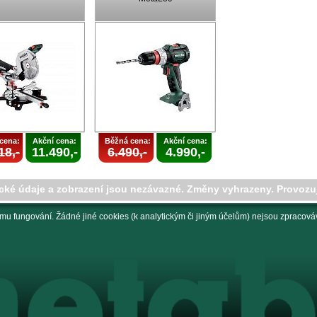
cena:
Akční cena:
Běžná cena:
Akční cena:
18,-
11.490,-
6.490,-
4.990,-
cké údaje a zobrazení jsou nezávazné. Změny vyhrazeny. Provozu
mu fungování. Žádné jiné cookies (k analytickým či jiným účelům) nejsou zpracováv