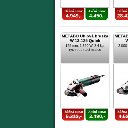
Běžná cena:
Akční cena:
Běžná 
4.949,-
4.450,-
28.4
METABO Úhlová bruska
METAB
W 13-125 Quick
W
125 mm; 1.350 W; 2,4 kg;
2.000
rychloupínací matice
Běžná cena:
Akční cena:
Běžná 
5.312,-
3.490,-
4.52