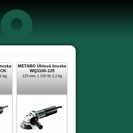
m
ruska
METABO Úhlová bruska
ICK
WQ1100-125
1 kg;
125 mm; 1.100 W; 2,2 kg