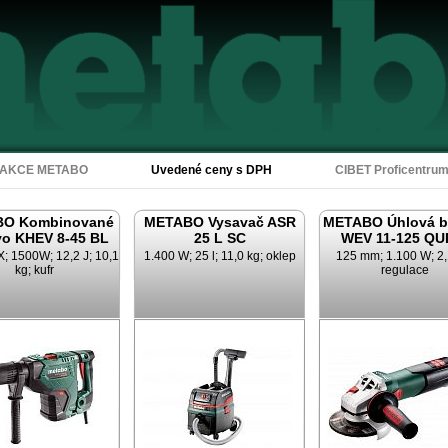
Akce Metabo
AKCE METABO
Uvedené ceny s DPH
CIBET Proficentru
O Kombinované
METABO Vysavač ASR
METABO Úhlová b
vo KHEV 8-45 BL
25 L SC
WEV 11-125 QU
 1500W; 12,2 J; 10,1
1.400 W; 25 l; 11,0 kg; oklep
125 mm; 1.100 W; 2,
kg; kufr
regulace