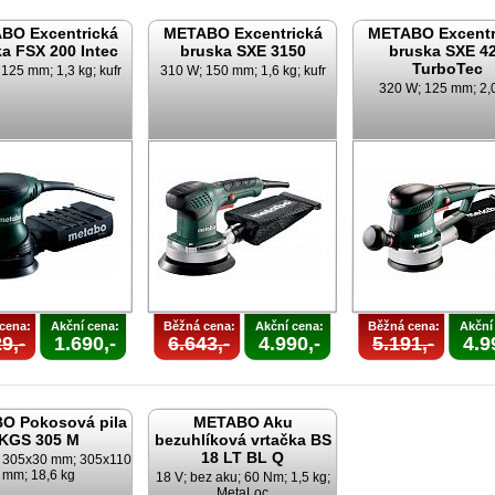
BO Excentrická
METABO Excentrická
METABO Excentr
a FSX 200 Intec
bruska SXE 3150
bruska SXE 4
TurboTec
125 mm; 1,3 kg; kufr
310 W; 150 mm; 1,6 kg; kufr
320 W; 125 mm; 2,
cena:
Akční cena:
Běžná cena:
Akční cena:
Běžná cena:
Akční
9,-
1.690,-
6.643,-
4.990,-
5.191,-
4.9
O Pokosová pila
METABO Aku
KGS 305 M
bezuhlíková vrtačka BS
18 LT BL Q
; 305x30 mm; 305x110
mm; 18,6 kg
18 V; bez aku; 60 Nm; 1,5 kg;
MetaLoc