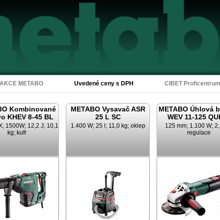
Akce Metabo
AKCE METABO
Uvedené ceny s DPH
CIBET Proficentru
O Kombinované
METABO Vysavač ASR
METABO Úhlová b
vo KHEV 8-45 BL
25 L SC
WEV 11-125 QU
 1500W; 12,2 J; 10,1
1.400 W; 25 l; 11,0 kg; oklep
125 mm; 1.100 W; 2,
kg; kufr
regulace