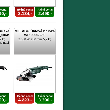
 cena:
Běžná cena:
Akční cena:
90,-
3.134,-
2.490,-
ruska
METABO Úhlová bruska
Quick
WP 2000-230
9 kg;
2.000 W; 230 mm; 5,2 kg
upínací
 cena:
Běžná cena:
Akční cena:
90,-
4.223,-
3.390,-