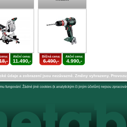
cena:
Akční cena:
Běžná cena:
Akční cena:
18,-
11.490,-
6.490,-
4.990,-
cké údaje a zobrazení jsou nezávazné. Změny vyhrazeny. Provozu
mu fungování. Žádné jiné cookies (k analytickým či jiným účelům) nejsou zpracováv