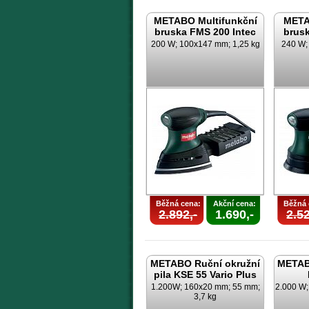
METABO Multifunkční
META
bruska FMS 200 Intec
brusk
200 W; 100x147 mm; 1,25 kg
240 W; 
Běžná cena:
Akční cena:
Běžná 
2.892,-
1.690,-
2.52
METABO Ruční okružní
METAB
pila KSE 55 Vario Plus
1.200W; 160x20 mm; 55 mm;
2.000 W
3,7 kg