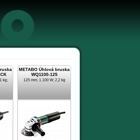
m
ruska
METABO Úhlová bruska
ICK
WQ1100-125
1 kg;
125 mm; 1.100 W; 2,2 kg