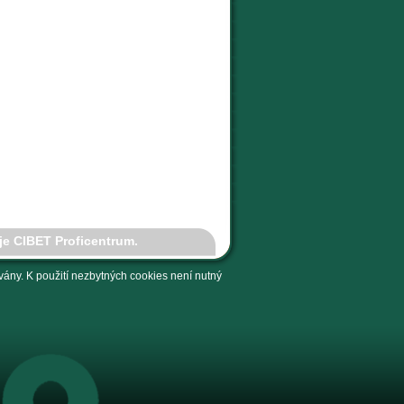
je CIBET Proficentrum.
ány. K použití nezbytných cookies není nutný