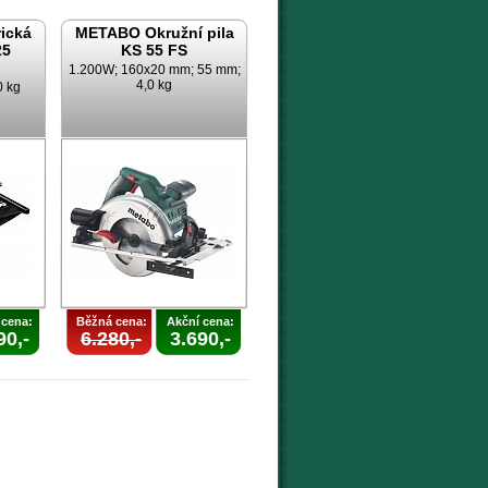
ická
METABO Okružní pila
25
KS 55 FS
1.200W; 160x20 mm; 55 mm;
4,0 kg
0 kg
 cena:
Běžná cena:
Akční cena:
90,-
6.280,-
3.690,-