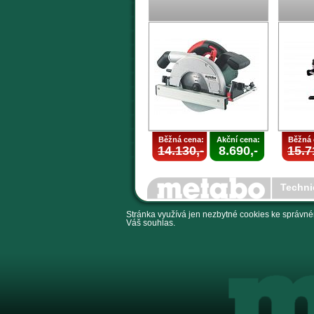
Běžná cena:
Akční cena:
Běžná 
14.130,-
8.690,-
15.7
Techni
Stránka využívá jen nezbytné cookies ke správné
Váš souhlas.