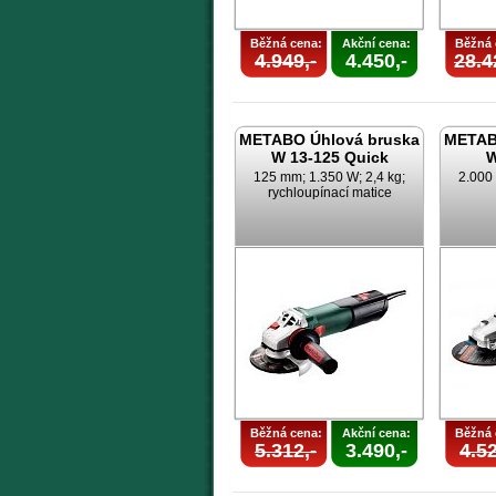
Běžná cena:
Akční cena:
Běžná 
4.949,-
4.450,-
28.4
METABO Úhlová bruska
METAB
W 13-125 Quick
W
125 mm; 1.350 W; 2,4 kg;
2.000
rychloupínací matice
Běžná cena:
Akční cena:
Běžná 
5.312,-
3.490,-
4.52