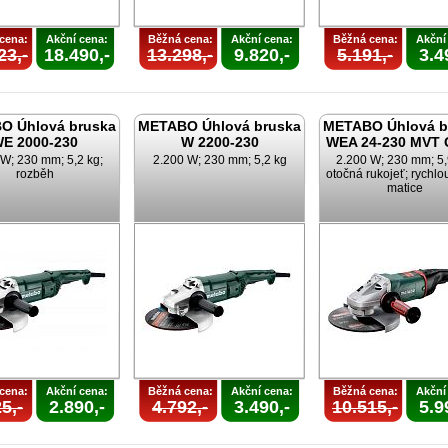
cena:
Akční cena:
Běžná cena:
Akční cena:
Běžná cena:
Akční
23,-
18.490,-
13.298,-
9.820,-
5.191,-
3.4
O Úhlová bruska
METABO Úhlová bruska
METABO Úhlová b
E 2000-230
W 2200-230
WEA 24-230 MVT 
 W; 230 mm; 5,2 kg;
2.200 W; 230 mm; 5,2 kg
2.200 W; 230 mm; 5,
rozběh
otočná rukojeť; rychlo
matice
cena:
Akční cena:
Běžná cena:
Akční cena:
Běžná cena:
Akční
5,-
2.890,-
4.792,-
3.490,-
10.515,-
5.9