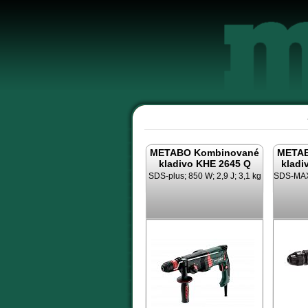
METABO Kombinované
METAB
kladivo KHE 2645 Q
kladi
SDS-plus; 850 W; 2,9 J; 3,1 kg
SDS-MAX;